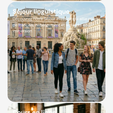
Séjour linguistique
Découvrez notre Séjour Prestige qui allie cours
de français, hébergement et activités en
immersion
Cours en ligne