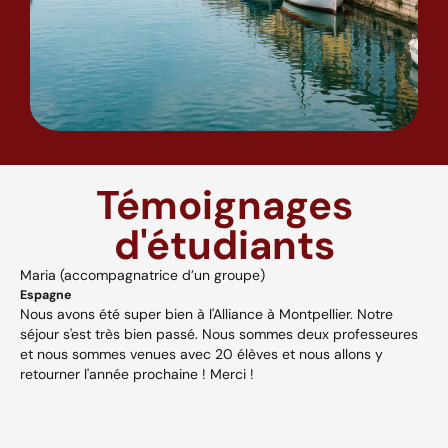
Témoignages
d'étudiants
upe)
Anna
Hongrie
ance à Montpellier. Notre
A great place to learn French! I just di
us sommes deux professeures
advanced French course, and I learnt a
èves et nous allons y
very creative, exciting and profound. Th
i !
was always listened to and my proble
professionally and with kindness. Not t
Very nice people help you to have a ful
culture, nature and everyday life. It wa