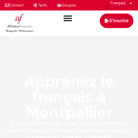
Français
Contact
Tarifs
Groupes
S'inscrire
Apprenez le
français à
Montpellier
Cours de français pour tous les niveaux,
immersion culturelle et expérience unique
au cœur du Sud de la France.