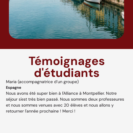
Témoignages
d'étudiants
Maria (accompagnatrice d’un groupe)
A
Espagne
H
Nous avons été super bien à l'Alliance à Montpellier. Notre
A
séjour s'est très bien passé. Nous sommes deux professeures
a
s,
et nous sommes venues avec 20 élèves et nous allons y
v
retourner l'année prochaine ! Merci !
w
p
V
et
c