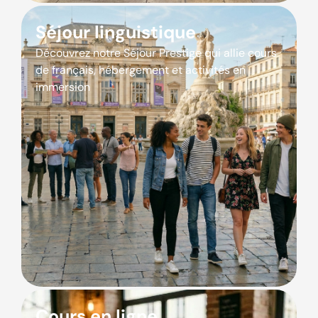
Séjour linguistique
Découvrez notre Séjour Prestige qui allie cours
de français, hébergement et activités en
immersion
Cours en ligne