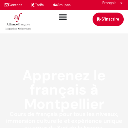
Français
Contact
Tarifs
Groupes
S'inscrire
Apprenez le
français à
Montpellier
Cours de français pour tous les niveaux,
immersion culturelle et expérience unique
au cœur du Sud de la France.