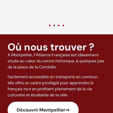
come back to this excellent school and to this city full of good
o
vibes! (: <3
t
w
h
Où nous trouver ?
A Montpellier, l’Alliance Française est idéalement
située au cœur du centre historique, à quelques pas
de la place de la Comédie.
Facilement accessible en transports en commun,
elle offre un cadre privilégié pour apprendre le
français tout en profitant pleinement de la vie
culturelle et étudiante de la ville.
Découvrir Montpellier