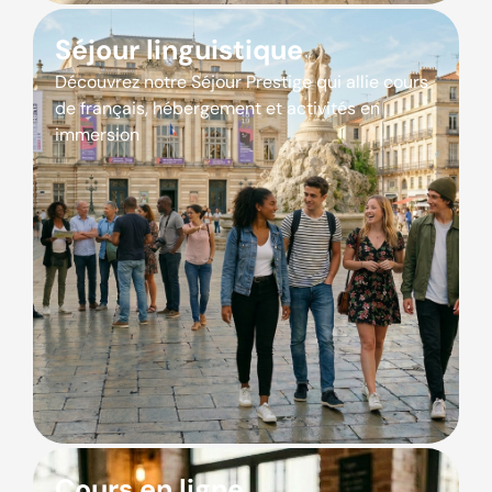
Séjour linguistique
Découvrez notre Séjour Prestige qui allie cours
de français, hébergement et activités en
immersion
Cours en ligne