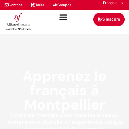
Français
Contact
Tarifs
Groupes
S'inscrire
Apprenez le
français à
Montpellier
Cours de français pour tous les niveaux,
immersion culturelle et expérience unique
au cœur du Sud de la France.