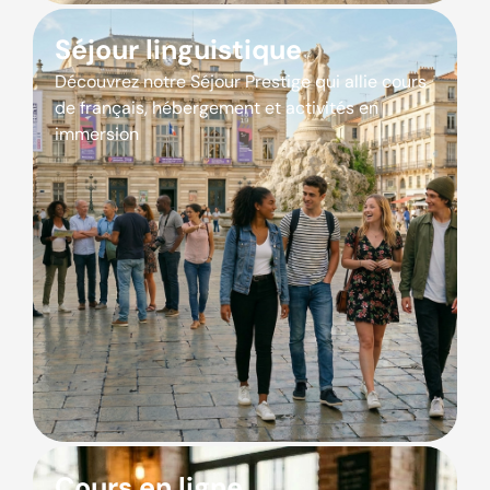
Séjour linguistique
Découvrez notre Séjour Prestige qui allie cours
de français, hébergement et activités en
immersion
Cours en ligne