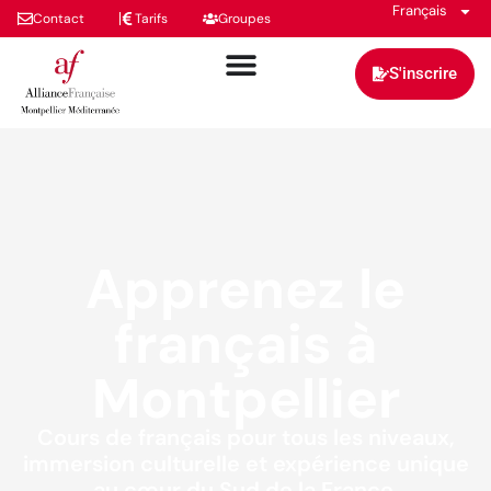
Français
Contact
Tarifs
Groupes
S'inscrire
Apprenez le
français à
Montpellier
Cours de français pour tous les niveaux,
immersion culturelle et expérience unique
au cœur du Sud de la France.