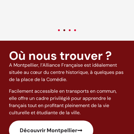
come back to this excellent school and to this city full of good
o
vibes! (: <3
t
w
h
Où nous trouver ?
A Montpellier, l’Alliance Française est idéalement
située au cœur du centre historique, à quelques pas
de la place de la Comédie.
Facilement accessible en transports en commun,
elle offre un cadre privilégié pour apprendre le
français tout en profitant pleinement de la vie
culturelle et étudiante de la ville.
Découvrir Montpellier