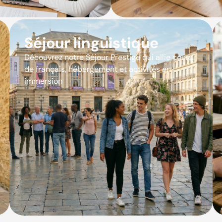
Séjour linguistique
Découvrez notre Séjour Prestige qui allie cours
de français, hébergement et activités en
immersion