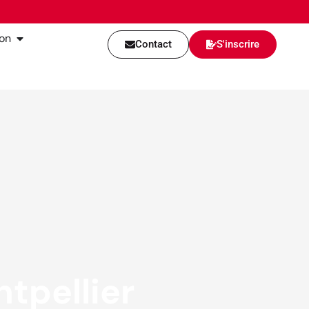
ion
Contact
S'inscrire
tpellier