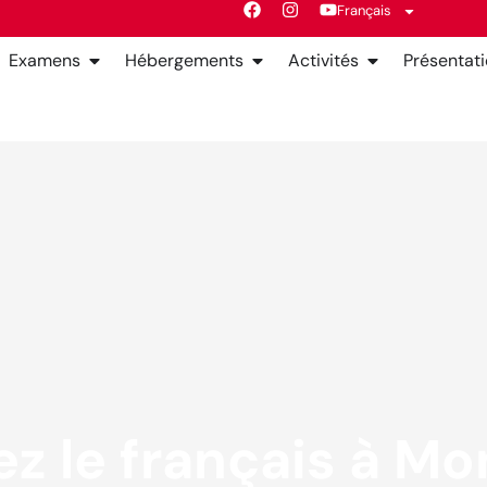
Français
Examens
Hébergements
Activités
Présentat
z le français à Mon