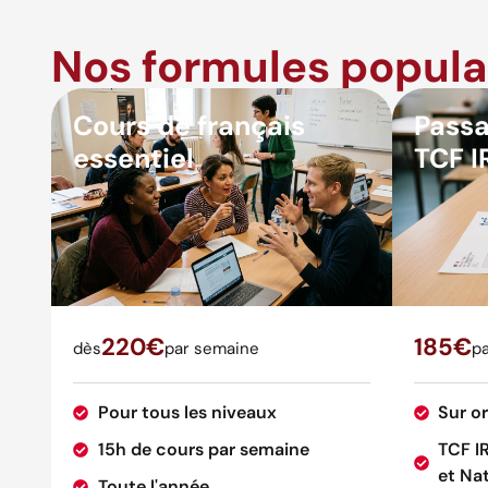
Nos formules popula
Cours de français
Passa
essentiel
TCF I
220€
185€
dès
par semaine
pa
Pour tous les niveaux
Sur o
15h de cours par semaine
TCF I
et Nat
Toute l'année