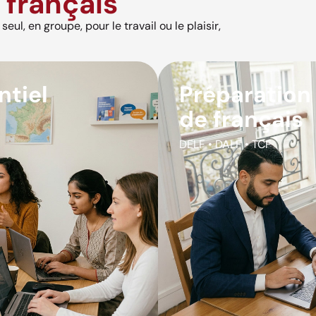
français
eul, en groupe, pour le travail ou le plaisir,
ntiel
Préparation
de français
DELF • DALF • TCF