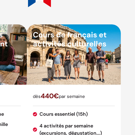
s
Cours de français et
nt
activités culturelles
440€
dès
par semaine
ne
Cours essentiel (15h)
ille
4 activités par semaine
(excursions, dégustation...)