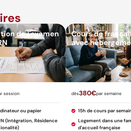
ires
tion de l'examen
Cours de françai
RN
avec hébergeme
380€
r session
dès
par semaine
rdinateur ou papier
15h de cours par semai
RN (Intégration, Résidence
Logement dans une fam
ionalité)
d'accueil française