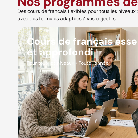
Nos programmes de 
Des cours de français flexibles pour tous les niveaux : s
avec des formules adaptées à vos objectifs.
Cours de français esse
et approfondi
Pour tous les niveaux • Toute l’année