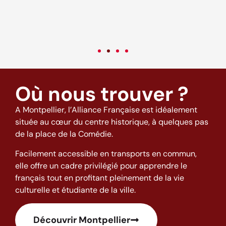
come back to this excellent school and to this city full of good
o
vibes! (: <3
t
w
h
Où nous trouver ?
A Montpellier, l’Alliance Française est idéalement
située au cœur du centre historique, à quelques pas
de la place de la Comédie.
Facilement accessible en transports en commun,
elle offre un cadre privilégié pour apprendre le
français tout en profitant pleinement de la vie
culturelle et étudiante de la ville.
Découvrir Montpellier