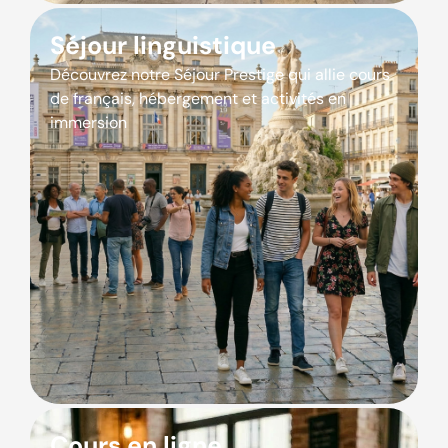
Séjour linguistique
Découvrez notre Séjour Prestige qui allie cours
de français, hébergement et activités en
immersion
Cours en ligne