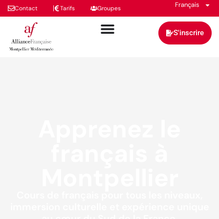
Français
Contact
Tarifs
Groupes
S'inscrire
Apprenez le
français à
Montpellier
Cours de français pour tous les niveaux,
immersion culturelle et expérience unique
au cœur du Sud de la France.