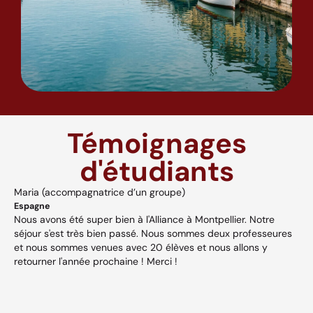
Témoignages
d'étudiants
Maria (accompagnatrice d’un groupe)
A
Espagne
H
Nous avons été super bien à l'Alliance à Montpellier. Notre
A
séjour s'est très bien passé. Nous sommes deux professeures
a
s,
et nous sommes venues avec 20 élèves et nous allons y
v
retourner l'année prochaine ! Merci !
w
p
V
et
c