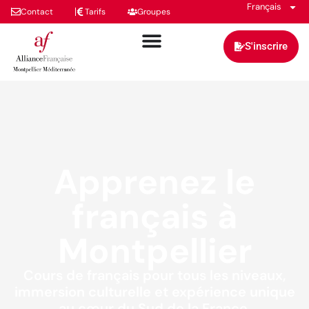
Français
Contact
Tarifs
Groupes
S'inscrire
Apprenez le
français à
Montpellier
Cours de français pour tous les niveaux,
immersion culturelle et expérience unique
au cœur du Sud de la France.