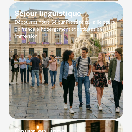
Séjour linguistique
Découvrez notre Séjour Prestige qui allie cours
de français, hébergement et activités en
immersion
Cours en ligne