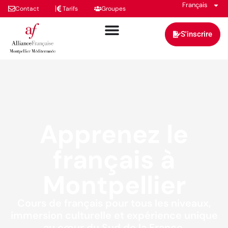
Français
Contact
Tarifs
Groupes
S'inscrire
Apprenez le
français à
Montpellier
Cours de français pour tous les niveaux,
immersion culturelle et expérience unique
au cœur du Sud de la France.