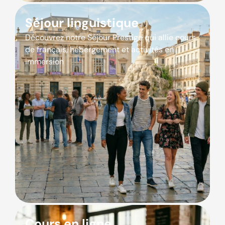
Séjour linguistique
Découvrez notre Séjour Prestige qui allie cours
de français, hébergement et activités en
immersion
Cours en ligne