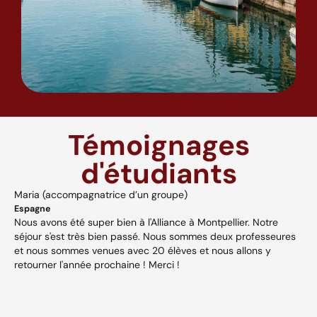
Témoignages
d'étudiants
Maria (accompagnatrice d’un groupe)
A
Espagne
H
Nous avons été super bien à l'Alliance à Montpellier. Notre
A
séjour s'est très bien passé. Nous sommes deux professeures
a
s,
et nous sommes venues avec 20 élèves et nous allons y
v
retourner l'année prochaine ! Merci !
w
p
V
et
c