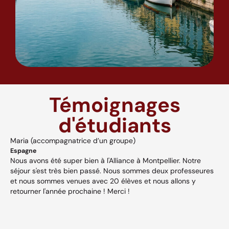
Témoignages
d'étudiants
Maria (accompagnatrice d’un groupe)
A
Espagne
H
Nous avons été super bien à l'Alliance à Montpellier. Notre
A
séjour s'est très bien passé. Nous sommes deux professeures
a
s,
et nous sommes venues avec 20 élèves et nous allons y
v
retourner l'année prochaine ! Merci !
w
p
V
et
c