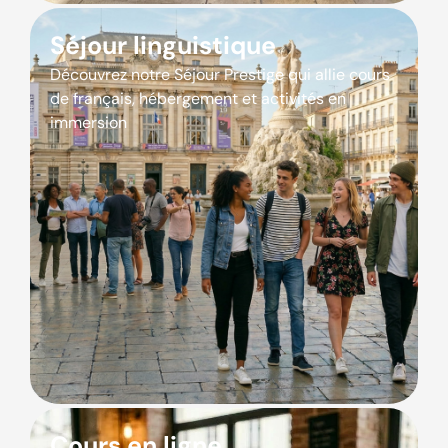
Séjour linguistique
Découvrez notre Séjour Prestige qui allie cours
de français, hébergement et activités en
immersion
Cours en ligne