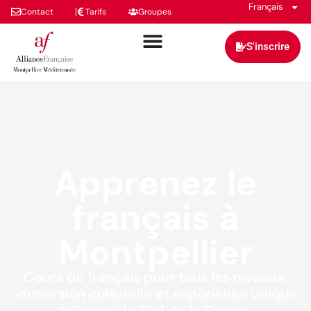
Français
Contact
Tarifs
Groupes
S'inscrire
Apprenez le
français à
Montpellier
Cours de français pour tous les niveaux,
immersion culturelle et expérience unique
au cœur du Sud de la France.