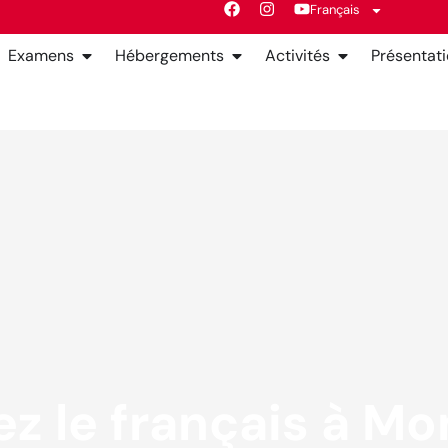
Français
Examens
Hébergements
Activités
Présentat
z le français à Mon