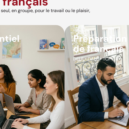
français
eul, en groupe, pour le travail ou le plaisir,
ntiel
Préparation
de français
DELF • DALF • TCF