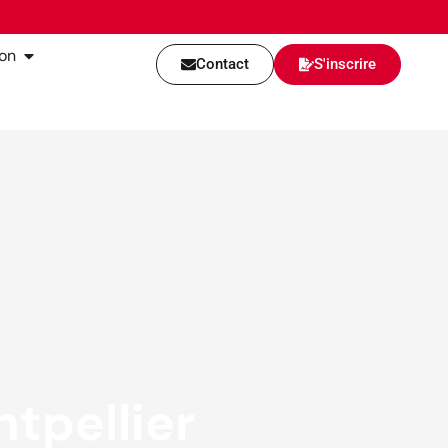
ion
Contact
S'inscrire
tpellier