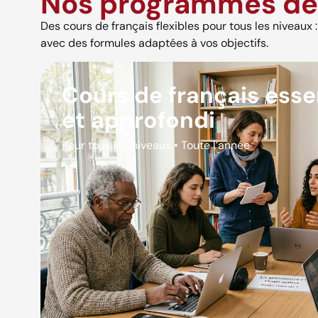
Nos programmes de 
Des cours de français flexibles pour tous les niveaux : s
avec des formules adaptées à vos objectifs.
Cours de français esse
et approfondi
Pour tous les niveaux • Toute l’année