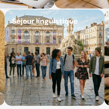
Séjour linguistique
Découvrez notre Séjour Prestige qui allie cours
de français, hébergement et activités en
immersion