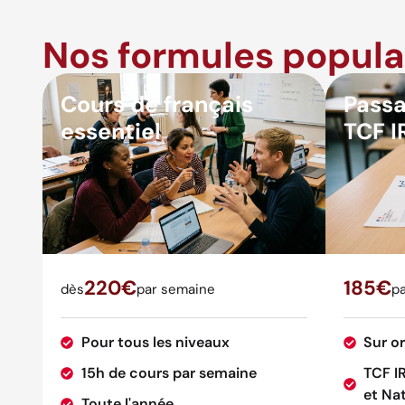
Nos formules popula
Cours de français
Passa
essentiel
TCF I
220€
185€
dès
par semaine
pa
Pour tous les niveaux
Sur o
15h de cours par semaine
TCF I
et Nat
Toute l'année