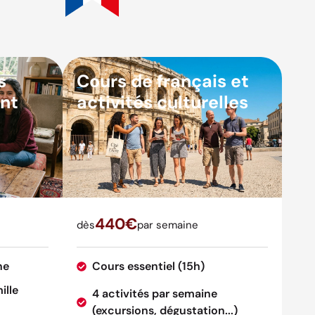
s
Cours de français et
nt
activités culturelles
440€
dès
par semaine
ne
Cours essentiel (15h)
ille
4 activités par semaine
(excursions, dégustation...)