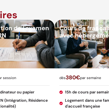
ires
tion de l'examen
Cours de françai
RN
avec hébergeme
380€
r session
dès
par semaine
rdinateur ou papier
15h de cours par semai
RN (Intégration, Résidence
Logement dans une fam
ionalité)
d'accueil française