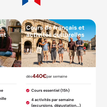
s
Cours de français et
nt
activités culturelles
440€
dès
par semaine
ne
Cours essentiel (15h)
ille
4 activités par semaine
(excursions, dégustation...)