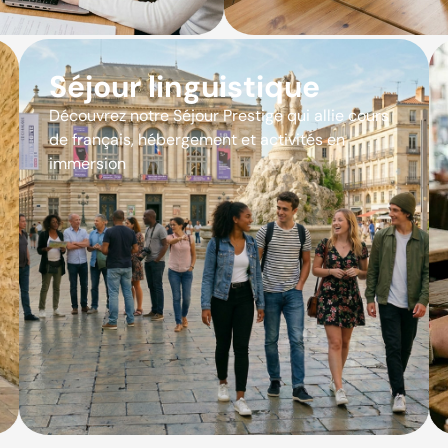
Séjour linguistique
Découvrez notre Séjour Prestige qui allie cours
de français, hébergement et activités en
immersion