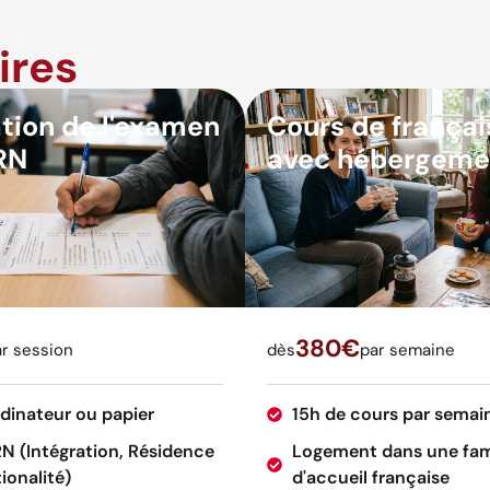
ires
tion de l'examen
Cours de françai
RN
avec hébergeme
380€
r session
dès
par semaine
rdinateur ou papier
15h de cours par semai
RN (Intégration, Résidence
Logement dans une fam
ionalité)
d'accueil française