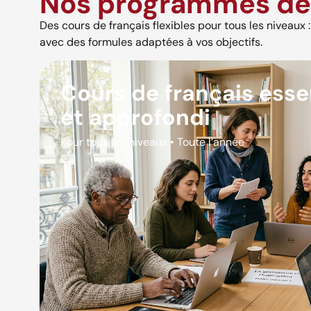
Nos programmes de 
Des cours de français flexibles pour tous les niveaux : s
avec des formules adaptées à vos objectifs.
Cours de français esse
et approfondi
Pour tous les niveaux • Toute l’année