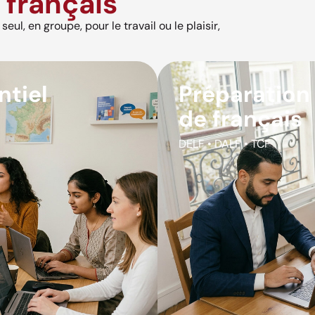
français
eul, en groupe, pour le travail ou le plaisir,
ntiel
Préparation
de français
DELF • DALF • TCF