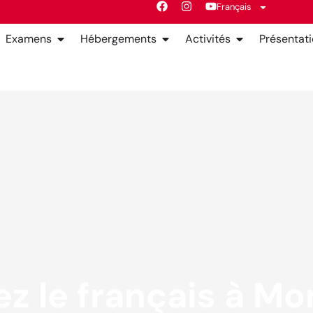
Français
Examens
Hébergements
Activités
Présentat
z le français à Mon