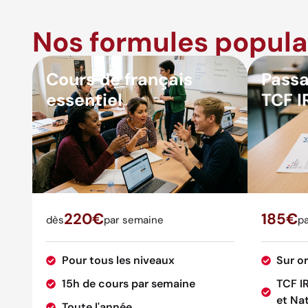
Nos formules popula
Cours de français
Passa
essentiel
TCF I
220€
185€
dès
par semaine
pa
Pour tous les niveaux
Sur o
15h de cours par semaine
TCF I
et Nat
Toute l'année