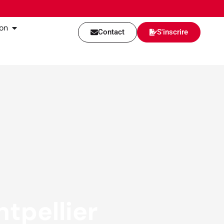
ion
Contact
S'inscrire
tpellier