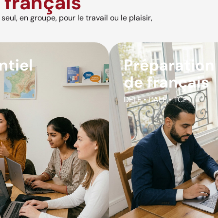
français
eul, en groupe, pour le travail ou le plaisir,
ntiel
Préparation
de français
DELF • DALF • TCF