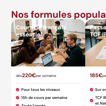
Nos formules popula
Cours de français
Passa
essentiel
TCF I
220€
185€
dès
par semaine
pa
Pour tous les niveaux
Sur o
15h de cours par semaine
TCF I
et Nat
Toute l'année