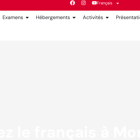
Français
Examens
Hébergements
Activités
Présentat
z le français à Mon