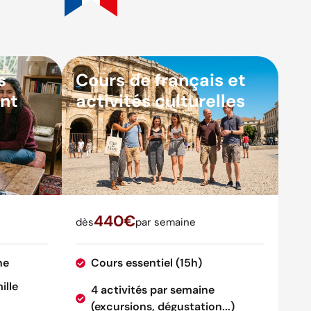
s
Cours de français et
nt
activités culturelles
440€
dès
par semaine
ne
Cours essentiel (15h)
ille
4 activités par semaine
(excursions, dégustation...)