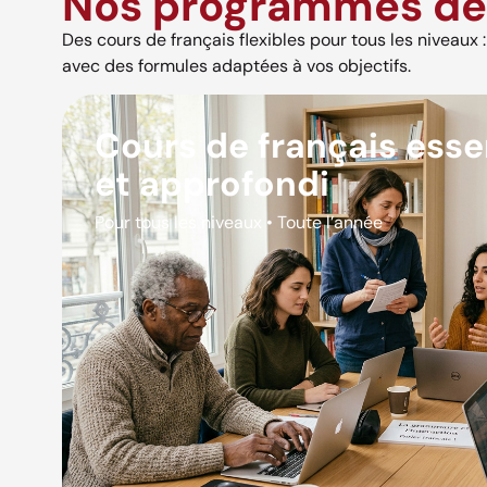
Nos programmes de 
Des cours de français flexibles pour tous les niveaux : s
avec des formules adaptées à vos objectifs.
Cours de français esse
et approfondi
Pour tous les niveaux • Toute l’année