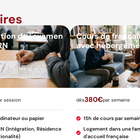
ires
tion de l'examen
Cours de françai
RN
avec hébergeme
380€
r session
dès
par semaine
rdinateur ou papier
15h de cours par semai
RN (Intégration, Résidence
Logement dans une fam
ionalité)
d'accueil française