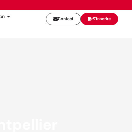
ion
Contact
S'inscrire
tpellier