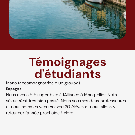
Témoignages
d'étudiants
Maria (accompagnatrice d’un groupe)
A
Espagne
H
Nous avons été super bien à l'Alliance à Montpellier. Notre
A
séjour s'est très bien passé. Nous sommes deux professeures
a
s,
et nous sommes venues avec 20 élèves et nous allons y
v
retourner l'année prochaine ! Merci !
w
p
V
et
c