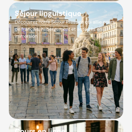
Séjour linguistique
Découvrez notre Séjour Prestige qui allie cours
de français, hébergement et activités en
immersion
Cours en ligne