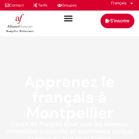
Français
Contact
Tarifs
Groupes
S'inscrire
Apprenez le
français à
Montpellier
Cours de français pour tous les niveaux,
immersion culturelle et expérience unique
au cœur du Sud de la France.