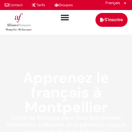
Français
Contact
Tarifs
Groupes
S'inscrire
Apprenez le
français à
Montpellier
Cours de français pour tous les niveaux,
immersion culturelle et expérience unique
au cœur du Sud de la France.