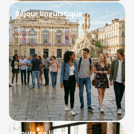
Séjour linguistique
Découvrez notre Séjour Prestige qui allie cours
de français, hébergement et activités en
immersion
Cours en ligne