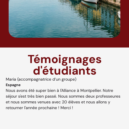
Témoignages
d'étudiants
Maria (accompagnatrice d’un groupe)
A
Espagne
H
Nous avons été super bien à l'Alliance à Montpellier. Notre
A
séjour s'est très bien passé. Nous sommes deux professeures
a
s,
et nous sommes venues avec 20 élèves et nous allons y
v
retourner l'année prochaine ! Merci !
w
p
V
et
c