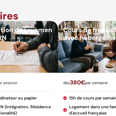
ires
tion de l'examen
Cours de françai
RN
avec hébergeme
380€
r session
dès
par semaine
rdinateur ou papier
15h de cours par semai
RN (Intégration, Résidence
Logement dans une fam
ionalité)
d'accueil française