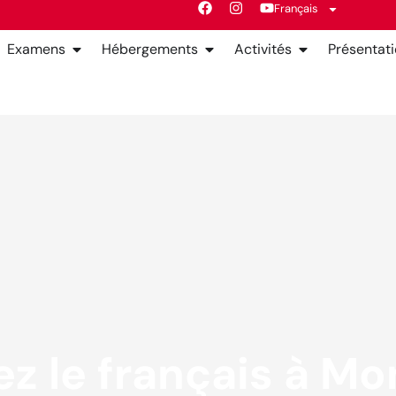
Français
Examens
Hébergements
Activités
Présentat
z le français à Mon