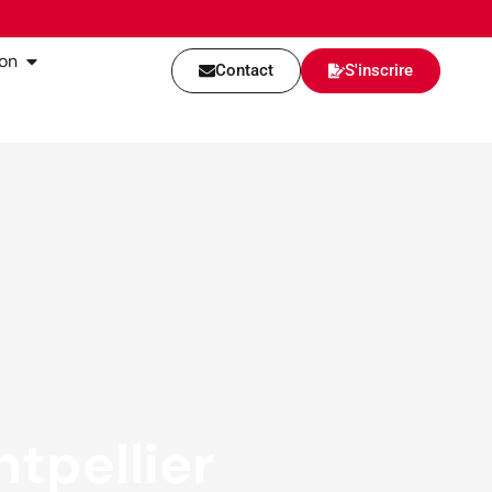
ion
Contact
S'inscrire
tpellier