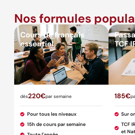
Nos formules popula
Cours de français
Passa
essentiel
TCF I
220€
185€
dès
par semaine
pa
Pour tous les niveaux
Sur o
15h de cours par semaine
TCF I
et Nat
Toute l'année