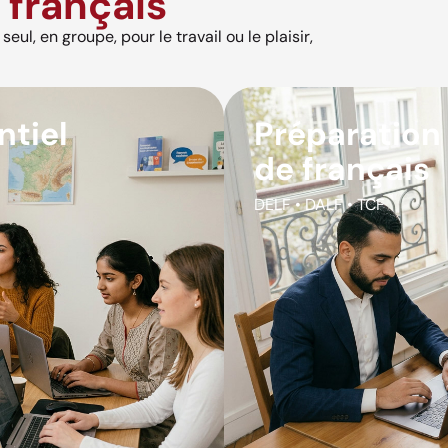
français
eul, en groupe, pour le travail ou le plaisir,
ntiel
Préparation
de français
DELF • DALF • TCF