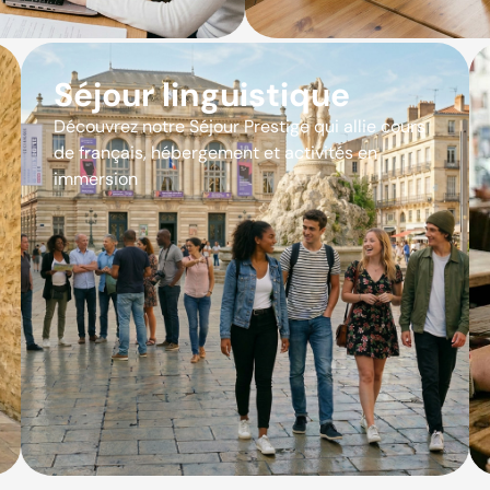
Séjour linguistique
Découvrez notre Séjour Prestige qui allie cours
de français, hébergement et activités en
immersion