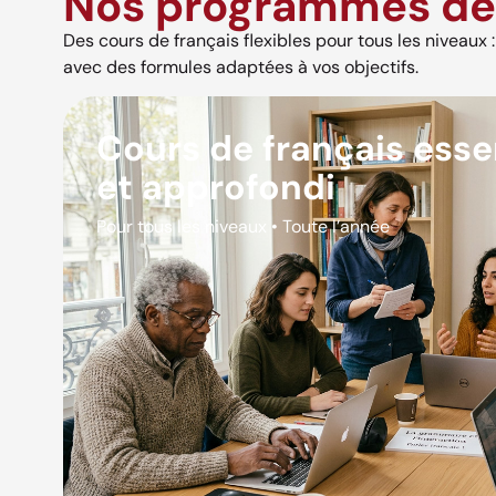
Nos programmes de 
Des cours de français flexibles pour tous les niveaux : s
avec des formules adaptées à vos objectifs.
Cours de français esse
et approfondi
Pour tous les niveaux • Toute l’année