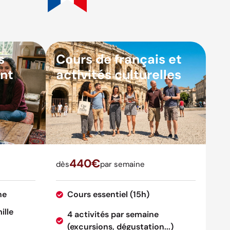
s
Cours de français et
nt
activités culturelles
440€
dès
par semaine
ne
Cours essentiel (15h)
ille
4 activités par semaine
(excursions, dégustation...)