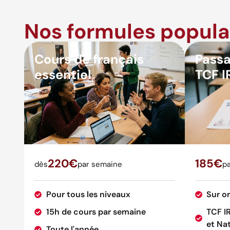
Nos formules popula
Cours de français
Passa
essentiel
TCF I
220€
185€
dès
par semaine
pa
Pour tous les niveaux
Sur o
15h de cours par semaine
TCF I
et Nat
Toute l'année