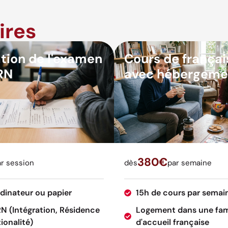
ires
tion de l'examen
Cours de françai
RN
avec hébergeme
380€
r session
dès
par semaine
rdinateur ou papier
15h de cours par semai
RN (Intégration, Résidence
Logement dans une fam
ionalité)
d'accueil française