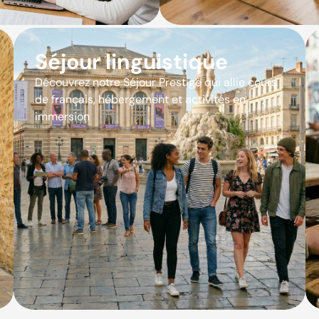
Séjour linguistique
Découvrez notre Séjour Prestige qui allie cours
de français, hébergement et activités en
immersion