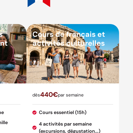
s
Cours de français et
nt
activités culturelles
440€
dès
par semaine
ne
Cours essentiel (15h)
ille
4 activités par semaine
(excursions, dégustation...)