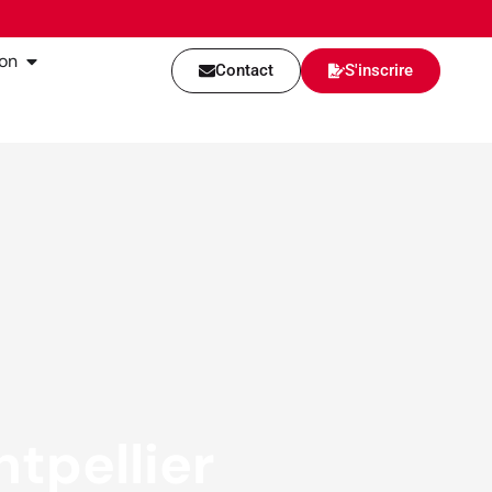
ion
Contact
S'inscrire
tpellier