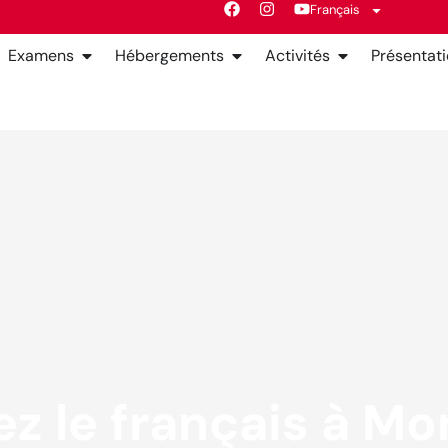
Français
Examens
Hébergements
Activités
Présentat
z le français à Mon