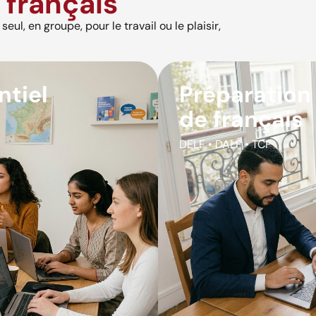
français
eul, en groupe, pour le travail ou le plaisir,
ntiel
Préparation
de français
DELF • DALF • TCF