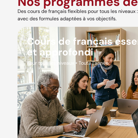
Nos programmes de 
Des cours de français flexibles pour tous les niveaux : s
avec des formules adaptées à vos objectifs.
Cours de français esse
et approfondi
Pour tous les niveaux • Toute l’année