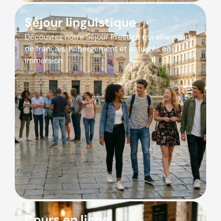
Séjour linguistique
Découvrez notre Séjour Prestige qui allie cours
de français, hébergement et activités en
immersion
Cours en ligne