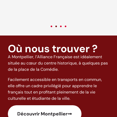
come back to this excellent school and to this city full of good
o
vibes! (: <3
t
w
h
Où nous trouver ?
A Montpellier, l’Alliance Française est idéalement
située au cœur du centre historique, à quelques pas
de la place de la Comédie.
Facilement accessible en transports en commun,
elle offre un cadre privilégié pour apprendre le
français tout en profitant pleinement de la vie
culturelle et étudiante de la ville.
Découvrir Montpellier