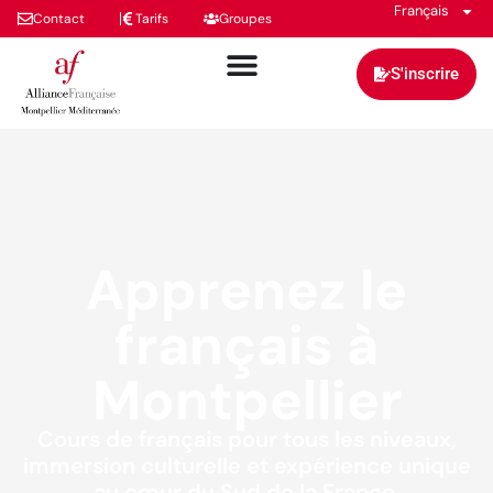
Français
Contact
Tarifs
Groupes
S'inscrire
Apprenez le
français à
Montpellier
Cours de français pour tous les niveaux,
immersion culturelle et expérience unique
au cœur du Sud de la France.