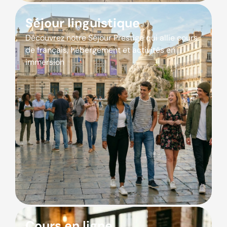
Séjour linguistique
Découvrez notre Séjour Prestige qui allie cours
de français, hébergement et activités en
immersion
Cours en ligne