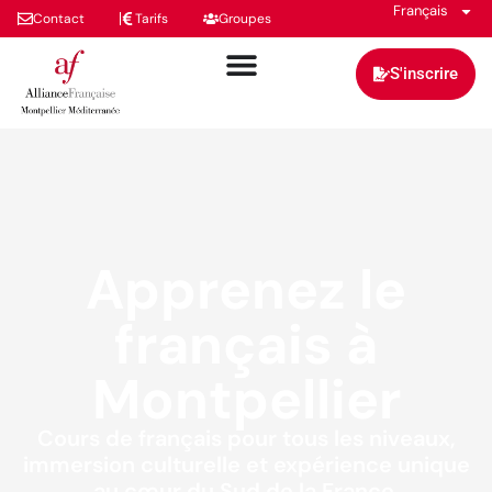
Français
Contact
Tarifs
Groupes
S'inscrire
Apprenez le
français à
Montpellier
Cours de français pour tous les niveaux,
immersion culturelle et expérience unique
au cœur du Sud de la France.