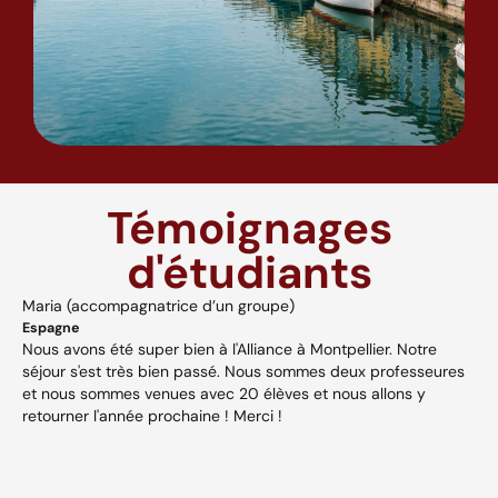
Témoignages
d'étudiants
Maria (accompagnatrice d’un groupe)
A
Espagne
H
Nous avons été super bien à l'Alliance à Montpellier. Notre
A
séjour s'est très bien passé. Nous sommes deux professeures
a
s,
et nous sommes venues avec 20 élèves et nous allons y
v
retourner l'année prochaine ! Merci !
w
p
V
et
c