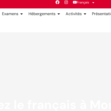
Français
Examens
Hébergements
Activités
Présentat
z le français à Mon