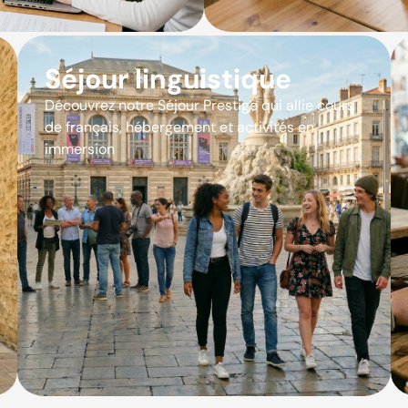
Séjour linguistique
Découvrez notre Séjour Prestige qui allie cours
de français, hébergement et activités en
immersion