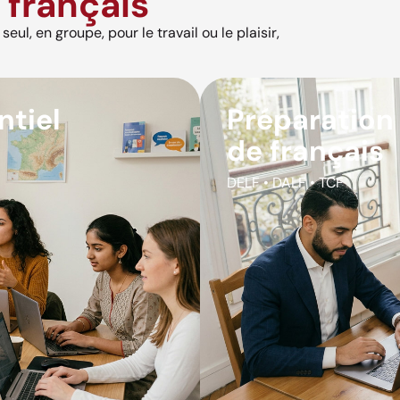
français
eul, en groupe, pour le travail ou le plaisir,
ntiel
Préparation
de français
DELF • DALF • TCF