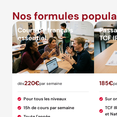
Nos formules popula
Cours de français
Passa
essentiel
TCF I
220€
185€
dès
par semaine
pa
Pour tous les niveaux
Sur o
15h de cours par semaine
TCF I
et Nat
Toute l'année