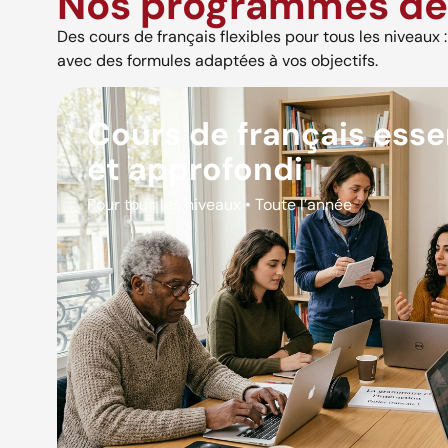
Nos programmes de 
Des cours de français flexibles pour tous les niveaux : s
avec des formules adaptées à vos objectifs.
Cours de français esse
et approfondi
Pour tous les niveaux • Toute l’année