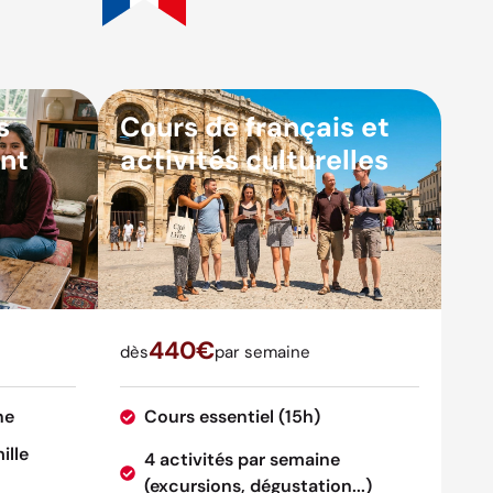
s
Cours de français et
nt
activités culturelles
440€
dès
par semaine
ne
Cours essentiel (15h)
ille
4 activités par semaine
(excursions, dégustation...)