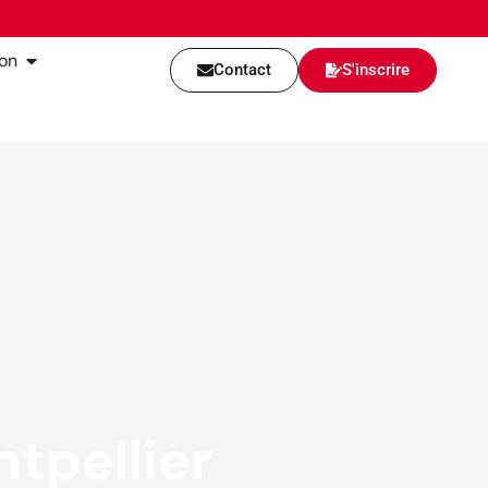
ion
Contact
S'inscrire
tpellier