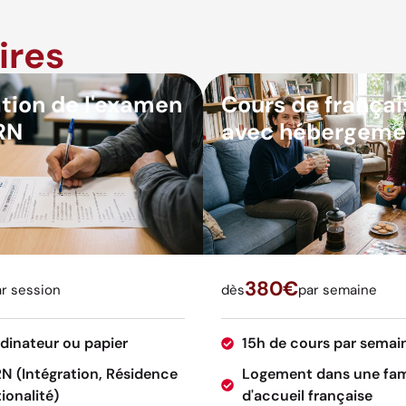
ires
tion de l'examen
Cours de françai
RN
avec hébergeme
380€
r session
dès
par semaine
rdinateur ou papier
15h de cours par semai
RN (Intégration, Résidence
Logement dans une fam
ionalité)
d'accueil française