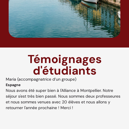
Témoignages
d'étudiants
Maria (accompagnatrice d’un groupe)
A
Espagne
H
Nous avons été super bien à l'Alliance à Montpellier. Notre
A
séjour s'est très bien passé. Nous sommes deux professeures
a
s,
et nous sommes venues avec 20 élèves et nous allons y
v
retourner l'année prochaine ! Merci !
w
p
V
et
c