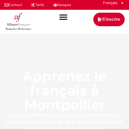
Français
Contact
Tarifs
Groupes
S'inscrire
Apprenez le
français à
Montpellier
Cours de français pour tous les niveaux,
immersion culturelle et expérience unique
au cœur du Sud de la France.