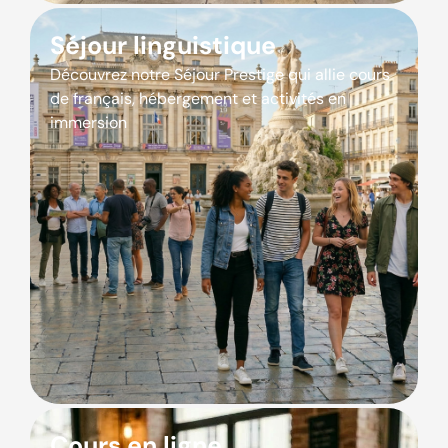
Séjour linguistique
Découvrez notre Séjour Prestige qui allie cours
de français, hébergement et activités en
immersion
Cours en ligne