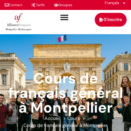
Français
Contact
Tarifs
Groupes
S'inscrire
Cours de
français général
à Montpellier
Accueil
Cours
Cours de français général à Montpellier