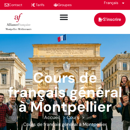
Français
Contact
Tarifs
Groupes
S'inscrire
Cours de
français général
à Montpellier
Accueil
Cours
Cours de français général à Montpellier