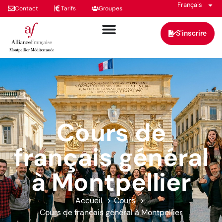
Français
Contact
Tarifs
Groupes
S'inscrire
Cours de
français général
à Montpellier
Accueil
Cours
Cours de français général à Montpellier