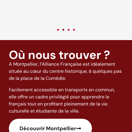
come back to this excellent school and to this city full of good
o
vibes! (: <3
t
w
h
Où nous trouver ?
A Montpellier, l’Alliance Française est idéalement
située au cœur du centre historique, à quelques pas
de la place de la Comédie.
Facilement accessible en transports en commun,
elle offre un cadre privilégié pour apprendre le
français tout en profitant pleinement de la vie
culturelle et étudiante de la ville.
Découvrir Montpellier