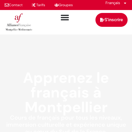
Français
Contact
Tarifs
Groupes
S'inscrire
Apprenez le
français à
Montpellier
Cours de français pour tous les niveaux,
immersion culturelle et expérience unique
au cœur du Sud de la France.