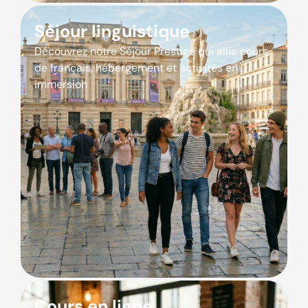
Séjour linguistique
Découvrez notre Séjour Prestige qui allie cours
de français, hébergement et activités en
immersion
Cours en ligne