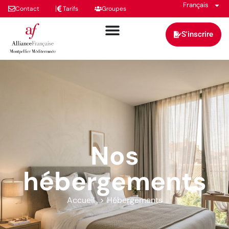
Français
Contact
Tarifs
Groupes
S'inscrire
Nos
hébergements
Accueil
Hébergements