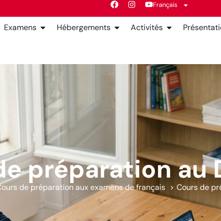
Français
Examens
Hébergements
Activités
Présentat
de préparation au 
ours de préparation aux examens de français
Cours de pr