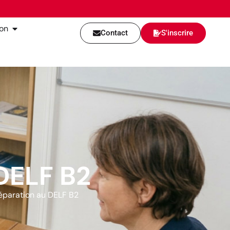
ion
Contact
S'inscrire
DELF B2
éparation au DELF B2