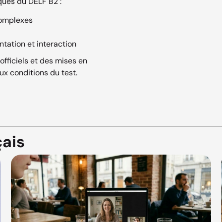
ques du DELF B2 :
complexes
ntation et interaction
fficiels et des mises en
ux conditions du test.
çais