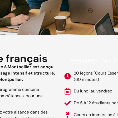
 français
Niveau général (A2 à C1)
e à Montpellier est conçu
age intensif et structuré,
20 leçons "Cours Essen
ontpellier.
(60 minutes)
 ce programme combine
Du lundi au vendredi
compétences, pour une
De 5 à 12 étudiants pa
ez votre aisance dans des
Cours en immersion à l