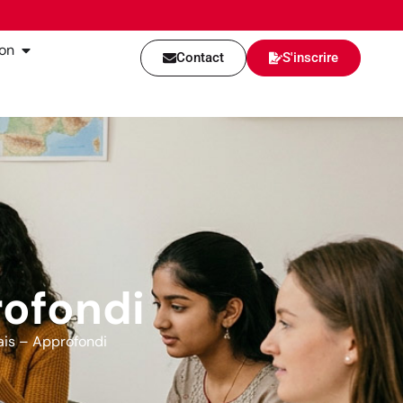
ion
Contact
S'inscrire
rofondi
ais – Approfondi