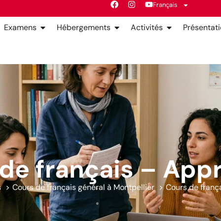
Français
Examens
Hébergements
Activités
Présentat
de français – App
s
Cours de français général à Montpellier
Cours de franç