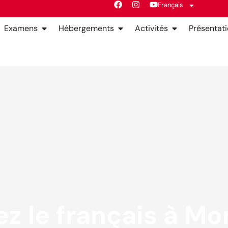
Français
Examens
Hébergements
Activités
Présentat
z le français à Mon