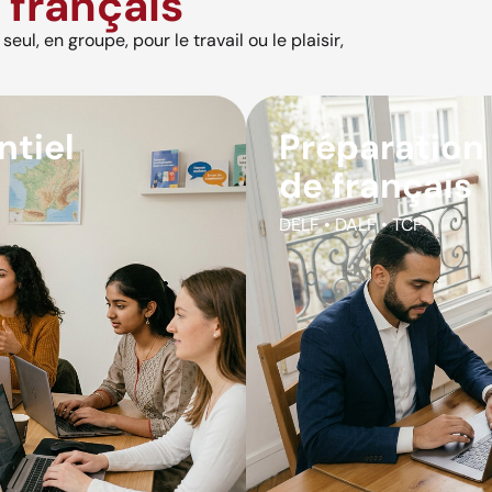
français
eul, en groupe, pour le travail ou le plaisir,
ntiel
Préparation
de français
DELF • DALF • TCF