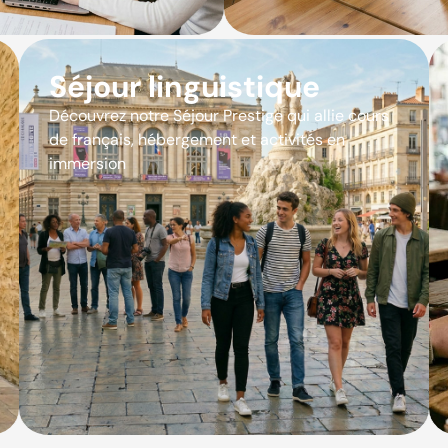
Séjour linguistique
Découvrez notre Séjour Prestige qui allie cours
de français, hébergement et activités en
immersion