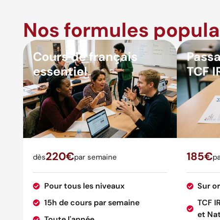
Nos formules popula
Cours de français
Passa
essentiel
TCF I
220€
185€
dès
par semaine
pa
Pour tous les niveaux
Sur o
15h de cours par semaine
TCF I
et Nat
Toute l'année