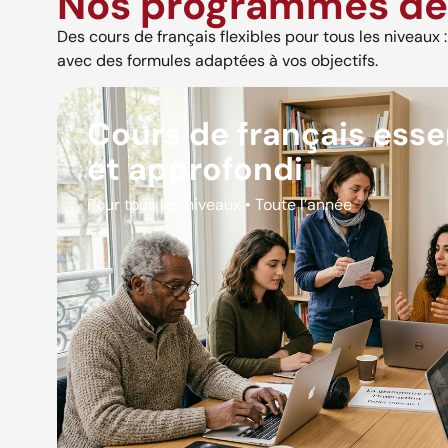
Nos programmes de 
Des cours de français flexibles pour tous les niveaux : s
avec des formules adaptées à vos objectifs.
Cours de français esse
et approfondi
Pour tous les niveaux • Toute l’année