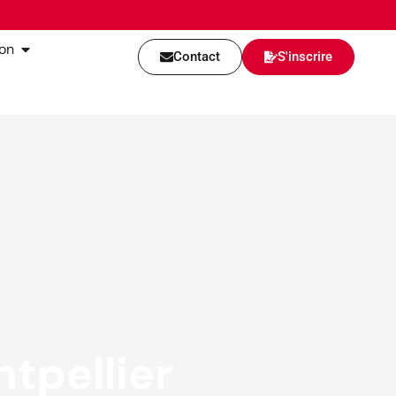
ion
Contact
S'inscrire
tpellier