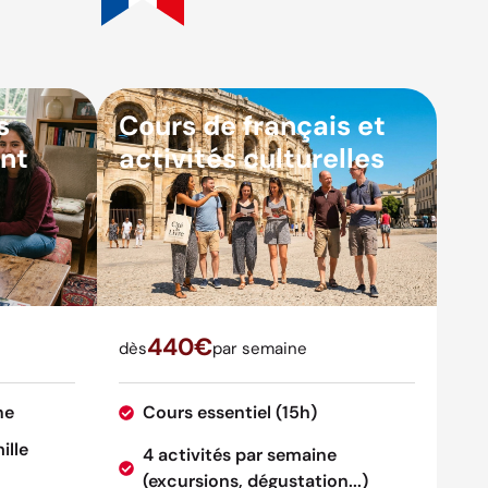
s
Cours de français et
nt
activités culturelles
440€
dès
par semaine
ne
Cours essentiel (15h)
ille
4 activités par semaine
(excursions, dégustation...)