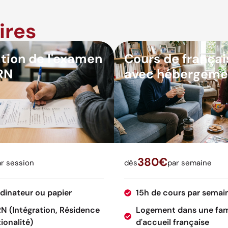
ires
tion de l'examen
Cours de françai
RN
avec hébergeme
380€
r session
dès
par semaine
rdinateur ou papier
15h de cours par semai
RN (Intégration, Résidence
Logement dans une fam
ionalité)
d'accueil française