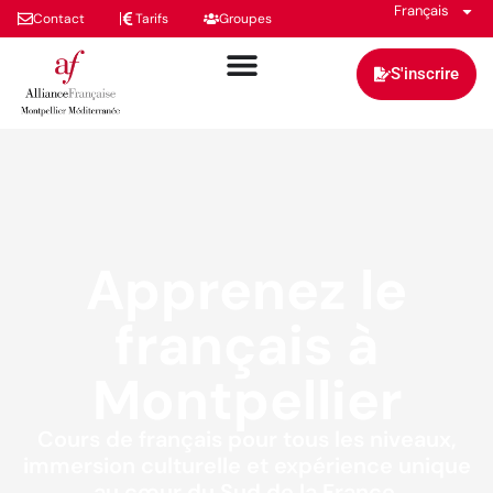
Français
Contact
Tarifs
Groupes
S'inscrire
Apprenez le
français à
Montpellier
Cours de français pour tous les niveaux,
immersion culturelle et expérience unique
au cœur du Sud de la France.