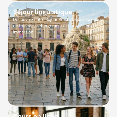
Séjour linguistique
Découvrez notre Séjour Prestige qui allie cours
de français, hébergement et activités en
immersion
Cours en ligne