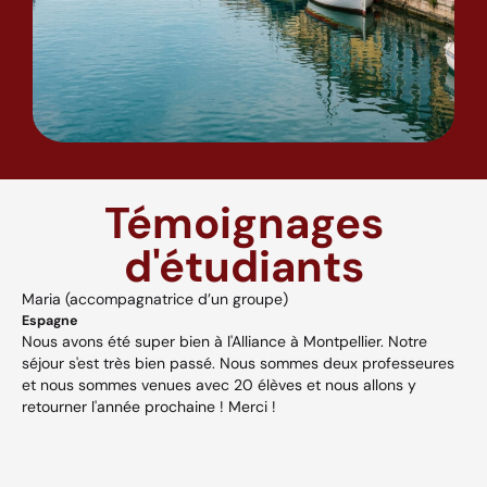
Témoignages
d'étudiants
Maria (accompagnatrice d’un groupe)
A
Espagne
H
Nous avons été super bien à l'Alliance à Montpellier. Notre
A
séjour s'est très bien passé. Nous sommes deux professeures
a
s,
et nous sommes venues avec 20 élèves et nous allons y
v
retourner l'année prochaine ! Merci !
w
p
V
et
c