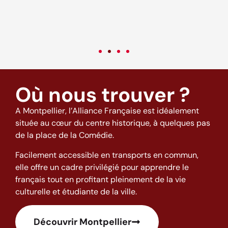
come back to this excellent school and to this city full of good
o
vibes! (: <3
t
w
h
Où nous trouver ?
A Montpellier, l’Alliance Française est idéalement
située au cœur du centre historique, à quelques pas
de la place de la Comédie.
Facilement accessible en transports en commun,
elle offre un cadre privilégié pour apprendre le
français tout en profitant pleinement de la vie
culturelle et étudiante de la ville.
Découvrir Montpellier