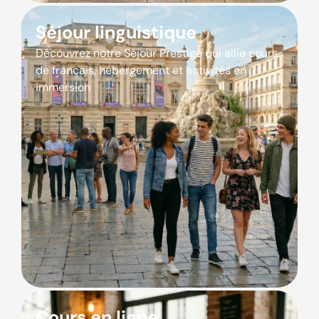
Séjour linguistique
Découvrez notre Séjour Prestige qui allie cours
de français, hébergement et activités en
immersion
Cours en ligne