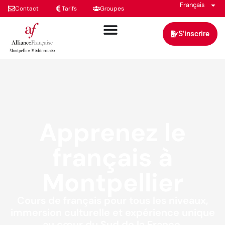
Français
Contact
Tarifs
Groupes
S'inscrire
Apprenez le
français à
Montpellier
Cours de français pour tous les niveaux,
immersion culturelle et expérience unique
au cœur du Sud de la France.