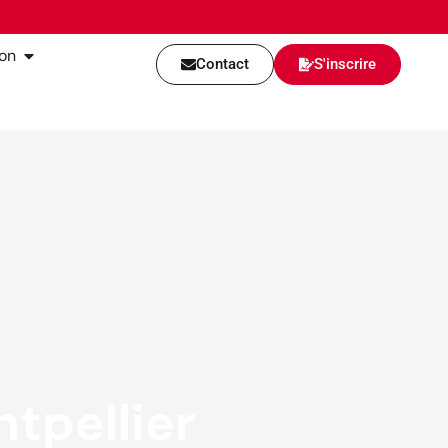
ion
Contact
S'inscrire
tpellier