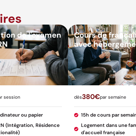
ires
tion de l'examen
Cours de françai
RN
avec hébergeme
380€
r session
dès
par semaine
rdinateur ou papier
15h de cours par semai
RN (Intégration, Résidence
Logement dans une fam
ionalité)
d'accueil française