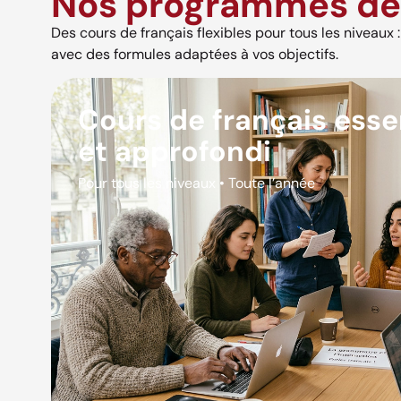
Nos programmes de 
Des cours de français flexibles pour tous les niveaux : s
avec des formules adaptées à vos objectifs.
Cours de français esse
et approfondi
Pour tous les niveaux • Toute l’année