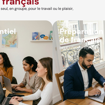
français
eul, en groupe, pour le travail ou le plaisir,
ntiel
Préparation
de français
DELF • DALF • TCF