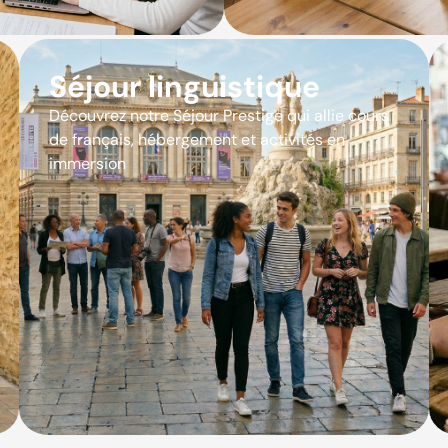
Séjour linguistique
Découvrez notre Séjour Prestige qui allie cours
de français, hébergement et activités en
immersion