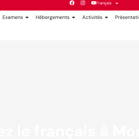
Français
Examens
Hébergements
Activités
Présentat
z le français à Mon