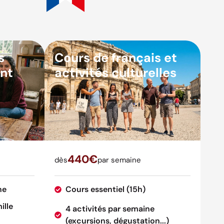
s
Cours de français et
nt
activités culturelles
440€
dès
par semaine
ne
Cours essentiel (15h)
ille
4 activités par semaine
(excursions, dégustation...)