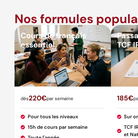
Nos formules popula
Cours de français
Passa
essentiel
TCF I
220€
185€
dès
par semaine
pa
Pour tous les niveaux
Sur o
15h de cours par semaine
TCF I
et Nat
Toute l'année