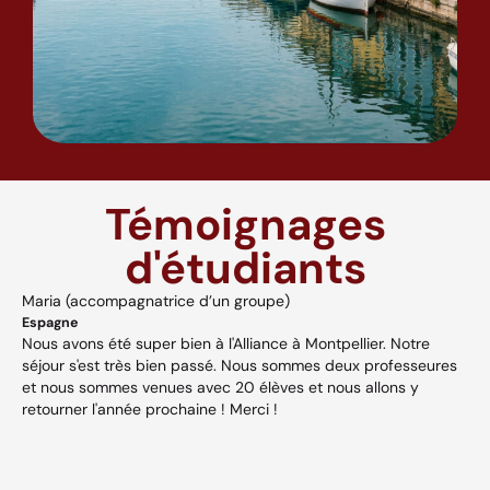
Témoignages
d'étudiants
Maria (accompagnatrice d’un groupe)
A
Espagne
H
Nous avons été super bien à l'Alliance à Montpellier. Notre
A
séjour s'est très bien passé. Nous sommes deux professeures
a
s,
et nous sommes venues avec 20 élèves et nous allons y
v
retourner l'année prochaine ! Merci !
w
p
V
et
c