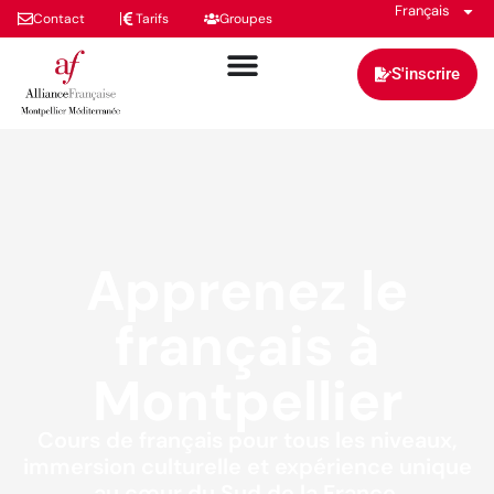
Français
Contact
Tarifs
Groupes
S'inscrire
Apprenez le
français à
Montpellier
Cours de français pour tous les niveaux,
immersion culturelle et expérience unique
au cœur du Sud de la France.