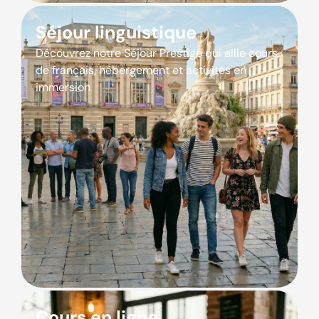
Séjour linguistique
Découvrez notre Séjour Prestige qui allie cours
de français, hébergement et activités en
immersion
Cours en ligne