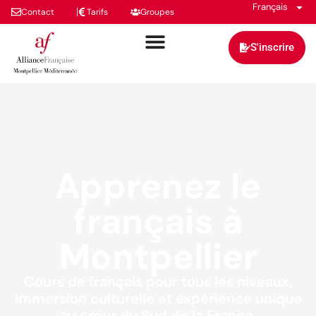
Français
Contact
Tarifs
Groupes
S'inscrire
Apprenez le
français à
Montpellier
Cours de français pour tous les niveaux,
immersion culturelle et expérience unique
au cœur du Sud de la France.