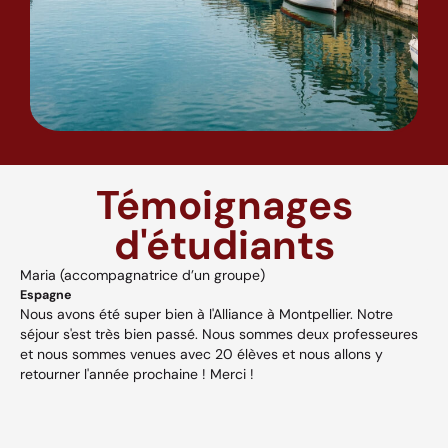
Témoignages
d'étudiants
Maria (accompagnatrice d’un groupe)
A
Espagne
H
Nous avons été super bien à l'Alliance à Montpellier. Notre
A
séjour s'est très bien passé. Nous sommes deux professeures
a
s,
et nous sommes venues avec 20 élèves et nous allons y
v
retourner l'année prochaine ! Merci !
w
p
V
et
c