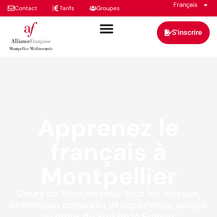
Français
Contact
Tarifs
Groupes
S'inscrire
Apprenez le
français à
Montpellier
Cours de français pour tous les niveaux,
immersion culturelle et expérience unique
au cœur du Sud de la France.