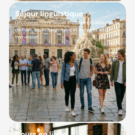
Séjour linguistique
Découvrez notre Séjour Prestige qui allie cours
de français, hébergement et activités en
immersion
Cours en ligne