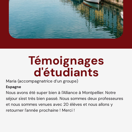
Témoignages
d'étudiants
Maria (accompagnatrice d’un groupe)
A
Espagne
H
Nous avons été super bien à l'Alliance à Montpellier. Notre
A
séjour s'est très bien passé. Nous sommes deux professeures
a
s,
et nous sommes venues avec 20 élèves et nous allons y
v
retourner l'année prochaine ! Merci !
w
p
V
et
c