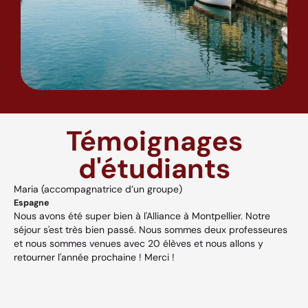
Témoignages
d'étudiants
Maria (accompagnatrice d’un groupe)
A
Espagne
H
Nous avons été super bien à l'Alliance à Montpellier. Notre
A
séjour s'est très bien passé. Nous sommes deux professeures
a
s,
et nous sommes venues avec 20 élèves et nous allons y
v
retourner l'année prochaine ! Merci !
w
p
V
et
c