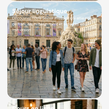
Séjour linguistique
Découvrez notre Séjour Prestige qui allie cours
de français, hébergement et activités en
immersion
Cours en ligne