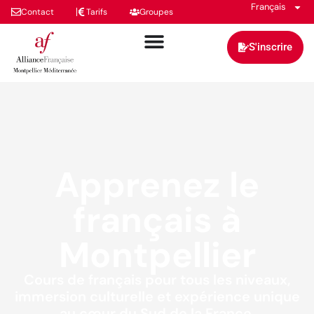
Français
Contact
Tarifs
Groupes
S'inscrire
Apprenez le
français à
Montpellier
Cours de français pour tous les niveaux,
immersion culturelle et expérience unique
au cœur du Sud de la France.