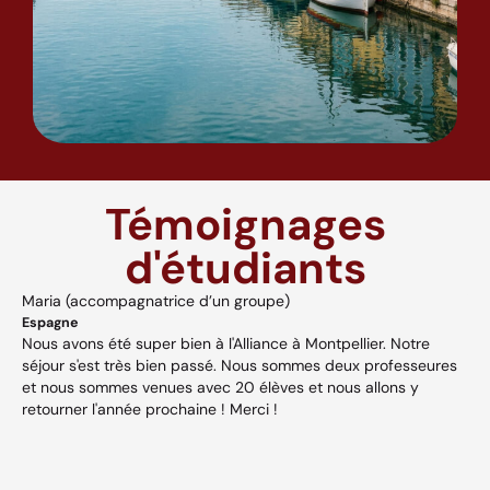
Témoignages
d'étudiants
Maria (accompagnatrice d’un groupe)
A
Espagne
H
Nous avons été super bien à l'Alliance à Montpellier. Notre
A
séjour s'est très bien passé. Nous sommes deux professeures
a
s,
et nous sommes venues avec 20 élèves et nous allons y
v
retourner l'année prochaine ! Merci !
w
p
V
et
c