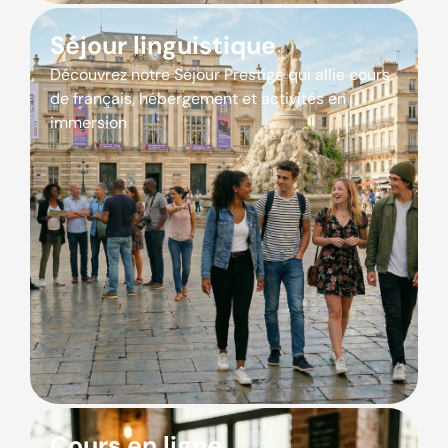
Séjour linguistique
Découvrez notre Séjour Prestige qui allie cours
de français, hébergement et activités en
immersion
Cours en ligne