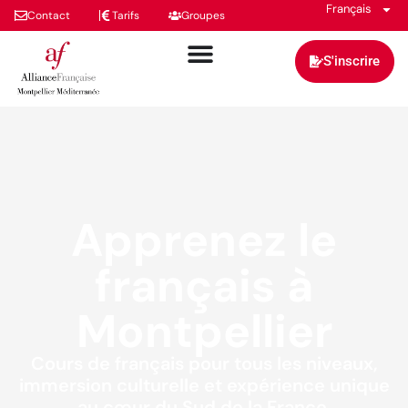
Français
Contact
Tarifs
Groupes
S'inscrire
Apprenez le
français à
Montpellier
Cours de français pour tous les niveaux,
immersion culturelle et expérience unique
au cœur du Sud de la France.