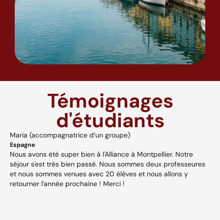
Témoignages
d'étudiants
Maria (accompagnatrice d’un groupe)
A
Espagne
H
Nous avons été super bien à l'Alliance à Montpellier. Notre
A
séjour s'est très bien passé. Nous sommes deux professeures
a
s,
et nous sommes venues avec 20 élèves et nous allons y
v
retourner l'année prochaine ! Merci !
w
p
V
et
c