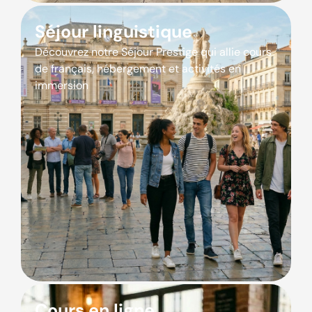
Séjour linguistique
Découvrez notre Séjour Prestige qui allie cours
de français, hébergement et activités en
immersion
Cours en ligne