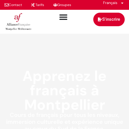
Français
Contact
Tarifs
Groupes
S'inscrire
Apprenez le
français à
Montpellier
Cours de français pour tous les niveaux,
immersion culturelle et expérience unique
au cœur du Sud de la France.