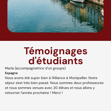
Témoignages
d'étudiants
Maria (accompagnatrice d’un groupe)
A
Espagne
H
Nous avons été super bien à l'Alliance à Montpellier. Notre
A
séjour s'est très bien passé. Nous sommes deux professeures
a
s,
et nous sommes venues avec 20 élèves et nous allons y
v
retourner l'année prochaine ! Merci !
w
p
V
et
c