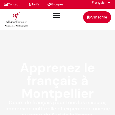
Français
Contact
Tarifs
Groupes
S'inscrire
Apprenez le
français à
Montpellier
Cours de français pour tous les niveaux,
immersion culturelle et expérience unique
au cœur du Sud de la France.