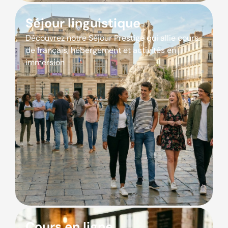
Séjour linguistique
Découvrez notre Séjour Prestige qui allie cours
de français, hébergement et activités en
immersion
Cours en ligne