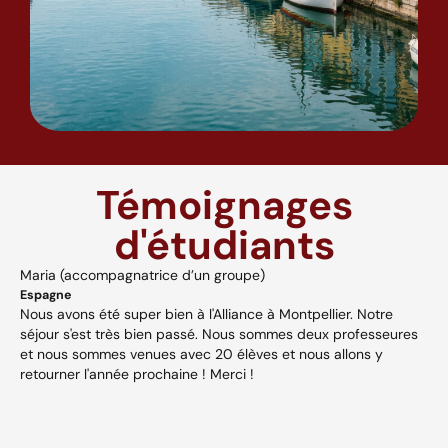
Témoignages
d'étudiants
Maria (accompagnatrice d’un groupe)
A
Espagne
H
Nous avons été super bien à l'Alliance à Montpellier. Notre
A
séjour s'est très bien passé. Nous sommes deux professeures
a
s,
et nous sommes venues avec 20 élèves et nous allons y
v
retourner l'année prochaine ! Merci !
w
p
V
et
c