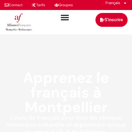
Français
Contact
Tarifs
Groupes
S'inscrire
Apprenez le
français à
Montpellier
Cours de français pour tous les niveaux,
immersion culturelle et expérience unique
au cœur du Sud de la France.