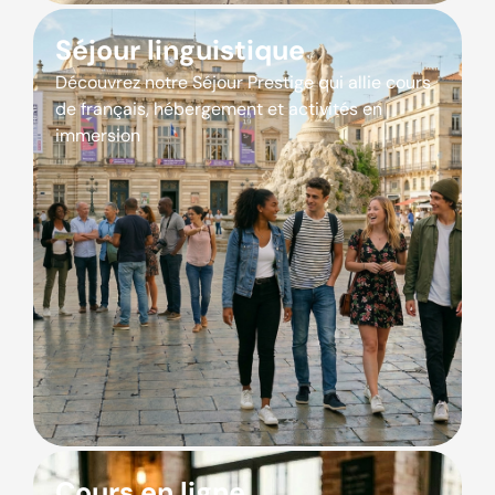
Séjour linguistique
Découvrez notre Séjour Prestige qui allie cours
de français, hébergement et activités en
immersion
Cours en ligne