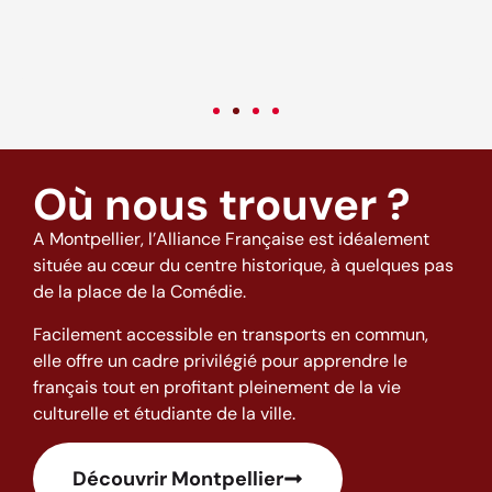
come back to this excellent school and to this city full of good
o
vibes! (: <3
t
w
h
Où nous trouver ?
A Montpellier, l’Alliance Française est idéalement
située au cœur du centre historique, à quelques pas
de la place de la Comédie.
Facilement accessible en transports en commun,
elle offre un cadre privilégié pour apprendre le
français tout en profitant pleinement de la vie
culturelle et étudiante de la ville.
Découvrir Montpellier