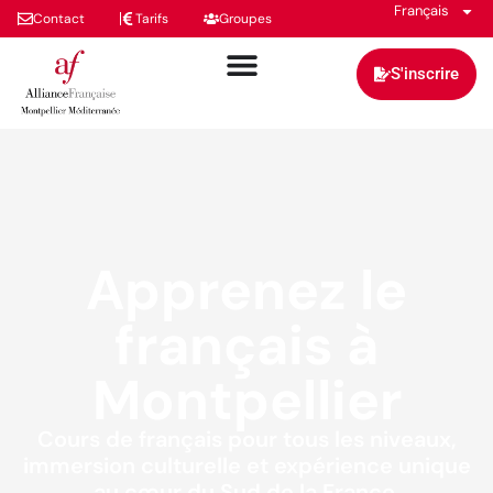
Français
Contact
Tarifs
Groupes
S'inscrire
Apprenez le
français à
Montpellier
Cours de français pour tous les niveaux,
immersion culturelle et expérience unique
au cœur du Sud de la France.