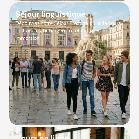
Séjour linguistique
Découvrez notre Séjour Prestige qui allie cours
de français, hébergement et activités en
immersion
Cours en ligne