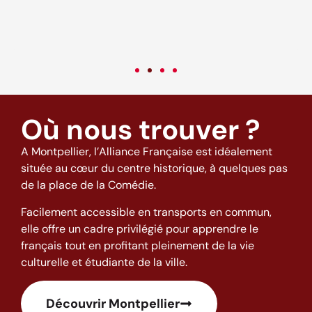
come back to this excellent school and to this city full of good
o
vibes! (: <3
t
w
h
Où nous trouver ?
A Montpellier, l’Alliance Française est idéalement
située au cœur du centre historique, à quelques pas
de la place de la Comédie.
Facilement accessible en transports en commun,
elle offre un cadre privilégié pour apprendre le
français tout en profitant pleinement de la vie
culturelle et étudiante de la ville.
Découvrir Montpellier