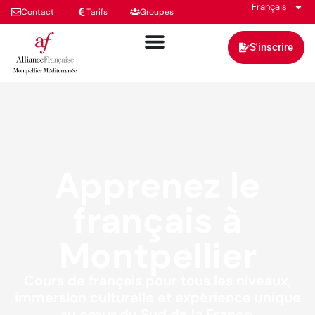
Français
Contact
Tarifs
Groupes
S'inscrire
Apprenez le
français à
Montpellier
Cours de français pour tous les niveaux,
immersion culturelle et expérience unique
au cœur du Sud de la France.