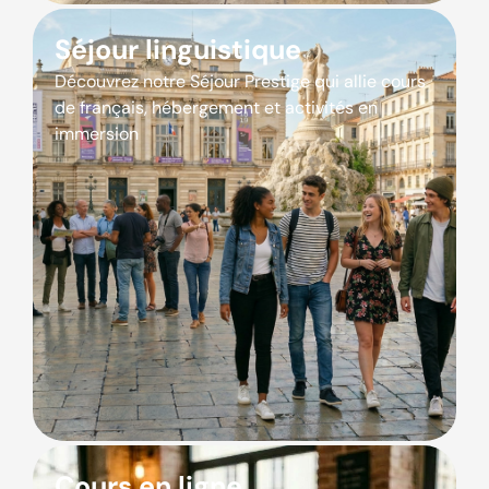
Séjour linguistique
Découvrez notre Séjour Prestige qui allie cours
de français, hébergement et activités en
immersion
Cours en ligne