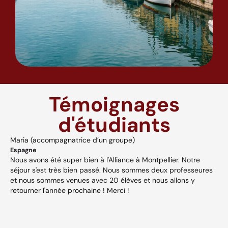
Témoignages
d'étudiants
Maria (accompagnatrice d’un groupe)
A
Espagne
H
Nous avons été super bien à l'Alliance à Montpellier. Notre
A
séjour s'est très bien passé. Nous sommes deux professeures
a
s,
et nous sommes venues avec 20 élèves et nous allons y
v
retourner l'année prochaine ! Merci !
w
p
V
et
c