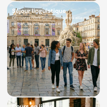
Séjour linguistique
Découvrez notre Séjour Prestige qui allie cours
de français, hébergement et activités en
immersion
Cours en ligne