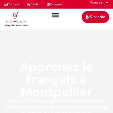
Français
Contact
Tarifs
Groupes
S'inscrire
Apprenez le
français à
Montpellier
Cours de français pour tous les niveaux,
immersion culturelle et expérience unique
au cœur du Sud de la France.