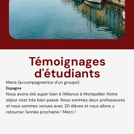
Témoignages
d'étudiants
Maria (accompagnatrice d’un groupe)
A
Espagne
H
Nous avons été super bien à l'Alliance à Montpellier. Notre
A
séjour s'est très bien passé. Nous sommes deux professeures
a
s,
et nous sommes venues avec 20 élèves et nous allons y
v
retourner l'année prochaine ! Merci !
w
p
V
et
c