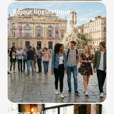
Séjour linguistique
Découvrez notre Séjour Prestige qui allie cours
de français, hébergement et activités en
immersion
Cours en ligne