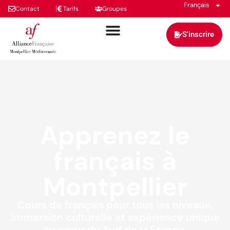
Français
Contact
Tarifs
Groupes
S'inscrire
Apprenez le
français à
Montpellier
Cours de français pour tous les niveaux,
immersion culturelle et expérience unique
au cœur du Sud de la France.