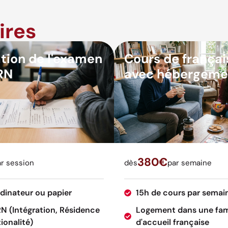
ires
tion de l'examen
Cours de françai
RN
avec hébergeme
380€
r session
dès
par semaine
rdinateur ou papier
15h de cours par semai
RN (Intégration, Résidence
Logement dans une fam
ionalité)
d'accueil française