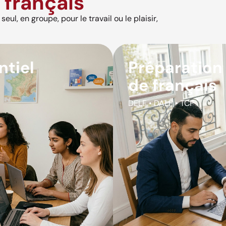
français
eul, en groupe, pour le travail ou le plaisir,
ntiel
Préparation
de français
DELF • DALF • TCF