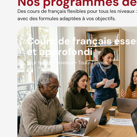
Nos programmes de 
Des cours de français flexibles pour tous les niveaux : s
avec des formules adaptées à vos objectifs.
Cours de français esse
et approfondi
Pour tous les niveaux • Toute l’année