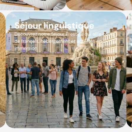
Séjour linguistique
Découvrez notre Séjour Prestige qui allie cours
de français, hébergement et activités en
immersion