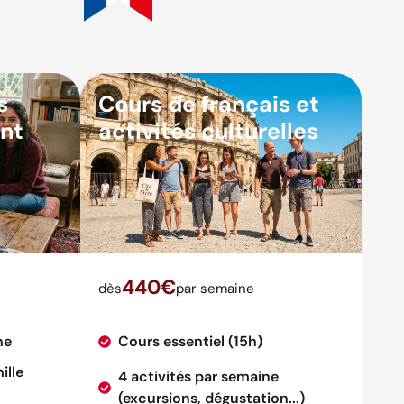
s
Cours de français et
nt
activités culturelles
440€
dès
par semaine
ne
Cours essentiel (15h)
ille
4 activités par semaine
(excursions, dégustation...)