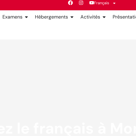
Français
Examens
Hébergements
Activités
Présentat
z le français à Mon