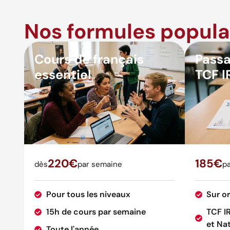
Nos formules popula
Cours de français
Passa
essentiel
TCF I
220€
185€
dès
par semaine
pa
Pour tous les niveaux
Sur o
15h de cours par semaine
TCF I
et Nat
Toute l'année