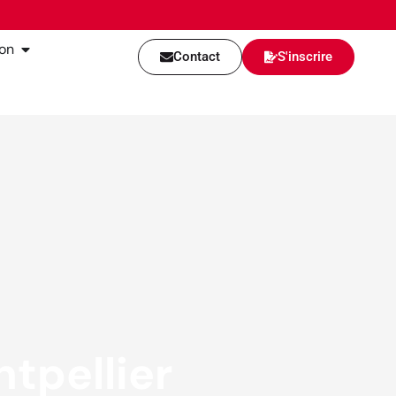
ion
Contact
S'inscrire
tpellier