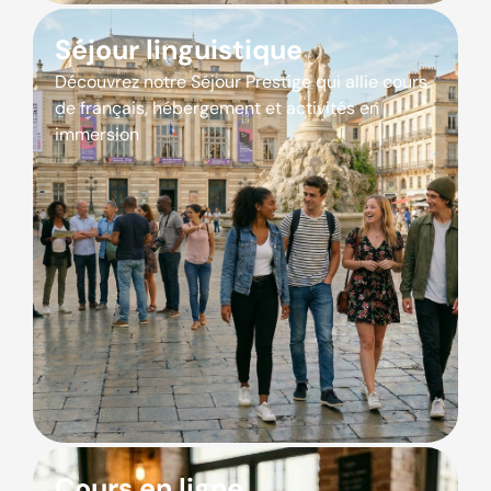
Séjour linguistique
Découvrez notre Séjour Prestige qui allie cours
de français, hébergement et activités en
immersion
Cours en ligne