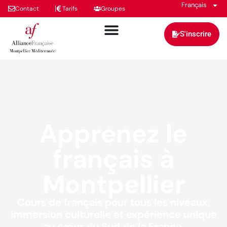
Français
Contact
Tarifs
Groupes
S'inscrire
Apprenez le
français à
Montpellier
Cours de français pour tous les niveaux,
immersion culturelle et expérience unique
au cœur du Sud de la France.