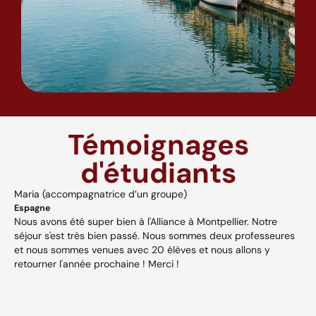
Témoignages
d'étudiants
Maria (accompagnatrice d’un groupe)
A
Espagne
H
Nous avons été super bien à l'Alliance à Montpellier. Notre
A
séjour s'est très bien passé. Nous sommes deux professeures
a
s,
et nous sommes venues avec 20 élèves et nous allons y
v
retourner l'année prochaine ! Merci !
w
p
V
et
c