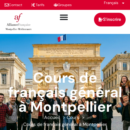
Français
Contact
Tarifs
Groupes
S'inscrire
Cours de
français général
à Montpellier
Accueil
Cours
Cours de français général à Montpellier