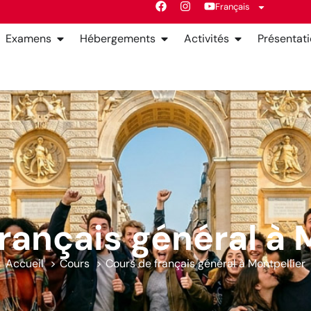
Français
Examens
Hébergements
Activités
Présentat
rançais général à 
Accueil
Cours
Cours de français général à Montpellier