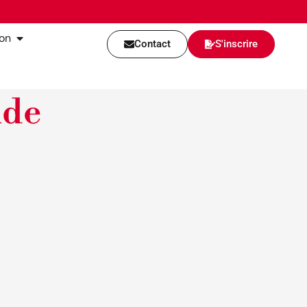
ion
Contact
S'inscrire
ide