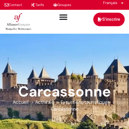
Français
Contact
Tarifs
Groupes
S'inscrire
Carcassonne
Accueil
Activités
Excursions touristiques
Carcassonne