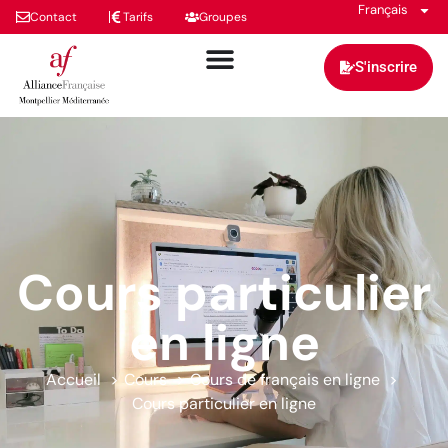
Français
Contact
Tarifs
Groupes
S'inscrire
Cours particulier
en ligne
Accueil
Cours
Cours de français en ligne
Cours particulier en ligne